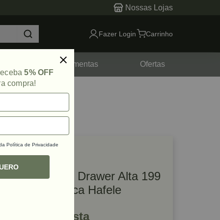
Nossas Lojas
Fazer Login
Carrinho
tes
Ferramentas
Ofertas
 receba
5% OFF
ra compra!
 da
Política de Privacidade
lique e veja!
ef: 34263
QUERO
Kit Gaveta Alto Drawer Alta 199
x 500mm Branca Hafele
R$ 292,25 à vista