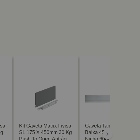
isa
Kit Gaveta Matrix Invisa
Gaveta Tandembox
Kg
SL 175 X 450mm 30 Kg
Baixa 450mm Para
Push To Open Antrácito
Nicho 600mm Cinza