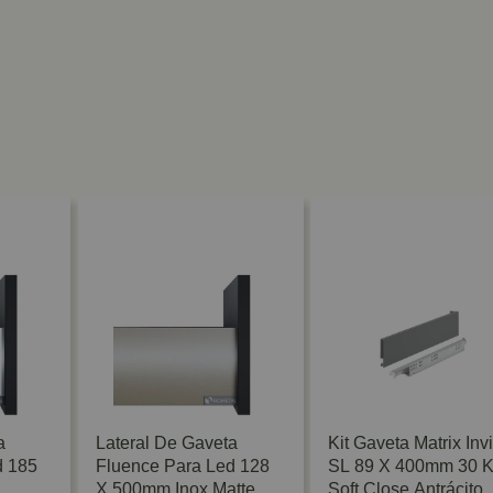
a
Lateral De Gaveta
Kit Gaveta Matrix Inv
d 185
Fluence Para Led 128
SL 89 X 400mm 30 
X 500mm Inox Matte
Soft Close Antrácito