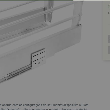
G
e acordo com as configurações do seu monitor/dispositivo ou lote
ração. Decoração não acompanha o produto. Em caso de dúvida