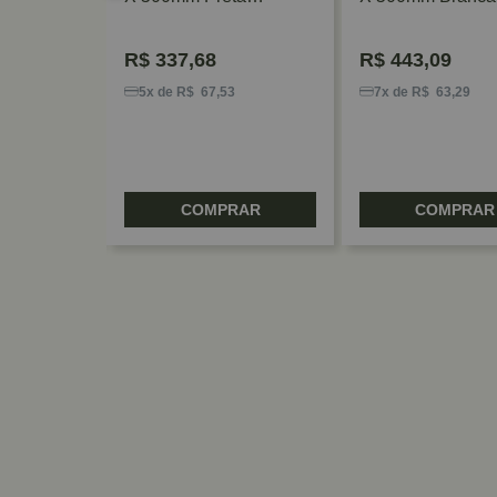
Rometal
Rometal
R$
337,68
R$
443,09
76
5x de R$ 67,53
7x de R$ 63,29
RAR
COMPRAR
COMPRAR