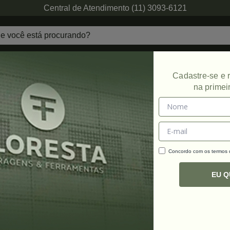
Central de Atendimento (11) 3093-6121
echaduras
Ferragens de Projetos
Ambien
Cadastre-se e
na primei
Promoção
Concordo com os termos
C
R
EU 