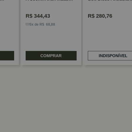
Rometal
Hafele
R$
344,43
R$
280,76
5x de R$ 68,88
COMPRAR
INDISPONÍVEL