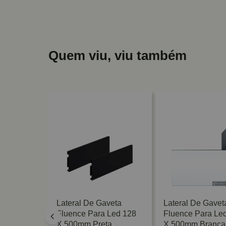
Quem viu, viu também
veta
Lateral De Gaveta
Lateral De Gavet
 X 300mm
Fluence Para Led 128
Fluence Para Le
al
X 500mm Preta
X 500mm Branca