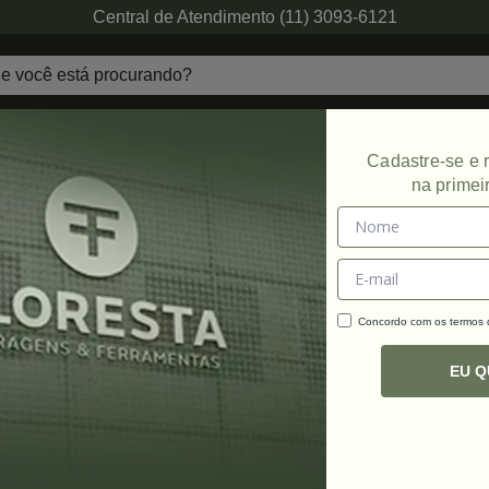
Central de Atendimento (11) 3093-6121
echaduras
Ferragens de Projetos
Ambien
Cadastre-se e
na primei
Promoção
Concordo com os termos
C
R
EU 