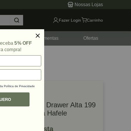
Nossas Lojas
Fazer Login
Carrinho
tes
Ferramentas
Ofertas
 receba
5% OFF
ra compra!
 da
Política de Privacidade
lique e veja!
ef: 48676
QUERO
Kit Gaveta Alto Drawer Alta 199
x 400mm Prata Hafele
R$ 284,45 à vista