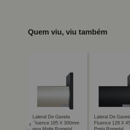
Quem viu, viu também
veta
Lateral De Gaveta
Lateral De Gavet
X 300mm
Fluence 185 X 300mm
Fluence 128 X 
l
Inox Matte Rometal
Preta Rometal