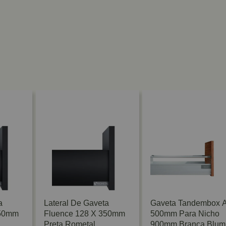
a
Lateral De Gaveta
Gaveta Tandembox A
450mm
Fluence 128 X 350mm
500mm Para Nicho
Preta Rometal
900mm Branca Blum