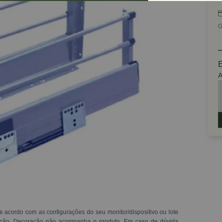
G
E
A
e acordo com as configurações do seu monitor/dispositivo ou lote
ração. Decoração não acompanha o produto. Em caso de dúvida