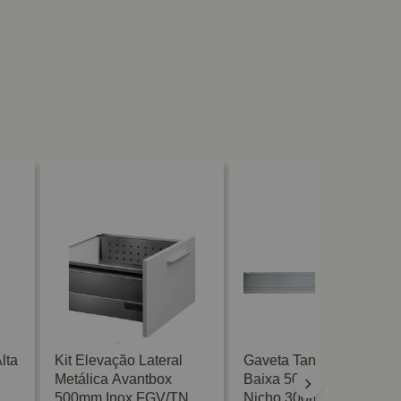
lta
Kit Elevação Lateral
Gaveta Tandembox
Metálica Avantbox
Baixa 500mm Para
500mm Inox FGV/TN
Nicho 300mm Branca