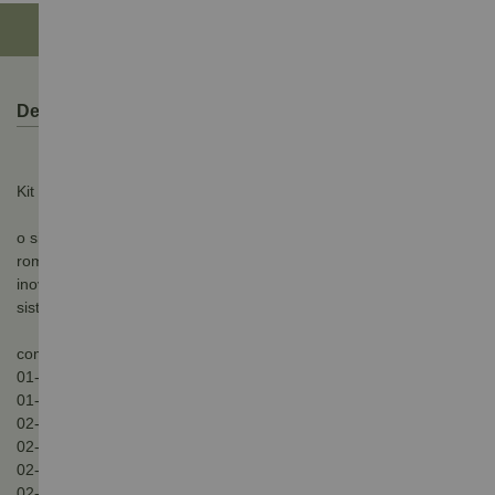
Descrição do Produto
Kit evo 40 a 60kg com trilho 2 metros titânio
o sistema evo, a mais nova solução para portas de passagem da
rometal, oferece tecnologia, segurança e beleza em um produto
inovador. Agregue modernidade ao seu ambiente com este
sistema exclusivo!
componentes incluídos na embalagem:
01- código: Kit evo 2m 9157
01- trilho 2 metros rm-247
02- roldanas
02- amortecedor
02- pescador
02- tampa de acabamento lateral