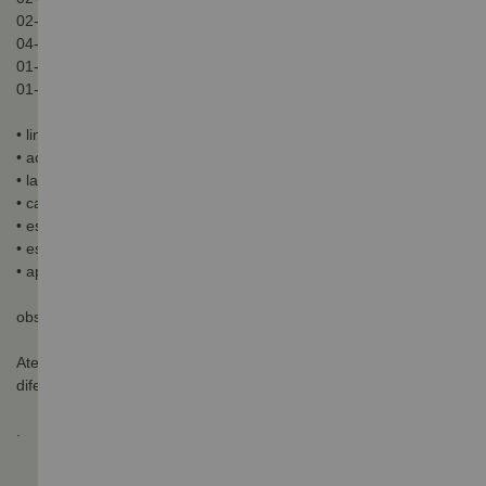
02- suporte menor rms-025
04- suporte maior rms-027
01- pino guia inferior
01- kit de fixação
• linha: Royal
• acabamento: Titânio
• largura: Mínima da porta 700mm
• carga: 40 a 60kg
• espessura: Mdf porta 18 a 36mm
• espessura: Vidro porta 08 a 10mm
• aplicação: Madeira / alumínio
obs: Acessórios evo para vidro vendido separadamente:
Atenção: Imagem meramente ilustrativa, podendo conter alguma
diferença em sua tonalidade.
.