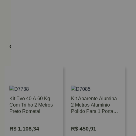
Quem viu, viu também
Kit Evo 40 A 60 Kg
Kit Aparente Alumina
Com Trilho 2 Metros
2 Metros Alumínio
Preto Rometal
Polido Para 1 Porta
De Madeira Geris
R$
1.108,34
R$
450,91
K