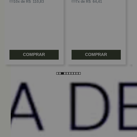
C
10x de R$ 110,83
7x de R$ 64,41
P
COMPRAR
COMPRAR