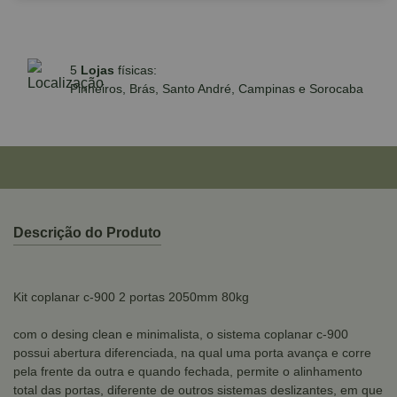
5
Lojas
físicas:
o
o Brasil
Pinheiros, Brás, Santo 
Descrição do Produto
Kit coplanar c-900 2 portas 2050mm 80kg
com o desing clean e minimalista, o sistema coplanar c-900
possui abertura diferenciada, na qual uma porta avança e corre
pela frente da outra e quando fechada, permite o alinhamento
total das portas, diferente de outros sistemas deslizantes, em que