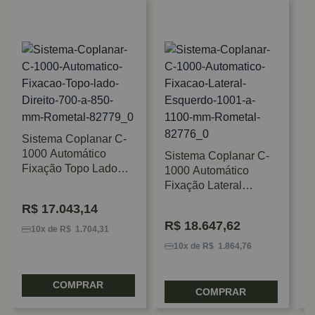
Sistema Coplanar C-
S
1000 Automático
Sistema Coplanar C-
1
Fixação Topo Lado
1000 Automático
F
Direito 700 A 850mm
Fixação Lateral
D
Rometal
Esquerdo 1001 A
1
R$
17.043,14
1100mm Rometal
R$
18.647,62
10x de R$ 1.704,31
10x de R$ 1.864,76
COMPRAR
COMPRAR