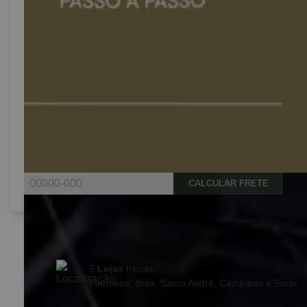
CALCULAR FRETE
Parcele em até 10x sem juros no cartão
para compras acima de R$590,00