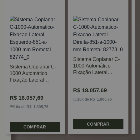
Sistema Coplanar C-
K
1000 Automático
Sistema Coplanar C-
L
Fixação Lateral
1000 Automático
F
Direita 851 A 1000mm
Fixação Lateral
8
Rometal
Esquerdo 851 A
R
R$
18.057,69
1000mm Rometal
R$
18.057,69
10x de R$ 1.805,76
10x de R$ 1.805,76
COMPRAR
COMPRAR