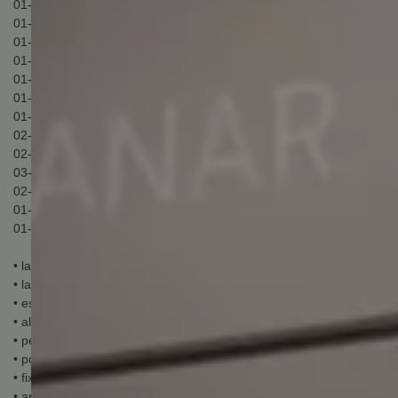
01- sistema c-1000
01- trilho rm-074 superior 1090 mm
01- trilho u inferior
01- fixador rm-061
01- came superior
01- came inferior
01- carro manual
02- suporte porta
02- capas de acabamento
03- amortecedores
02- pescador
01- guia inferior
01- kit de fixação
• largura mínima: 851 mm
• largura máxima: 1000 mm
• espessura: 35 a 55 mm
• altura máxima: 2700 mm
• peso máximo: 70 kg
• portas de madeira
• fixação: Lateral
• aplicação: Suspenso