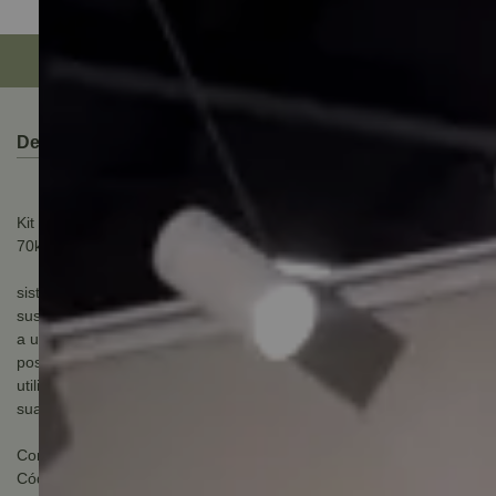
Descrição do Produto
Kit coplanar c-1000 lado direito fixação lateral 851 a 1000mm
70kg rometal
sistemas para divisórias de ambientes que geralmente são
suspensos e possuem apenas um guia no chão, o que dispensa
a utilização de trilhos, deixando a passagem livre. Há
possibilidade de sistema com sustentação na base, muito
utilizada em closets. Escolha o sistema que melhor se adapte às
suas necessidades.
Componentes incluídos na embalagem:
Código: 16823