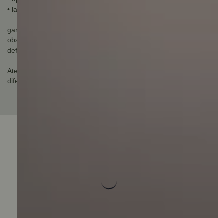
• lado: Direto
garantia do fabricante: 3 meses
observação sobre a garantia do fabricante: Garantia apenas para
defeito de fabricação, não cobre mau uso.
Atenção: Imagem meramente ilustrativa, podendo conter alguma
diferença em sua tonalidade.
Avaliações do Produto
Carregando avaliações...