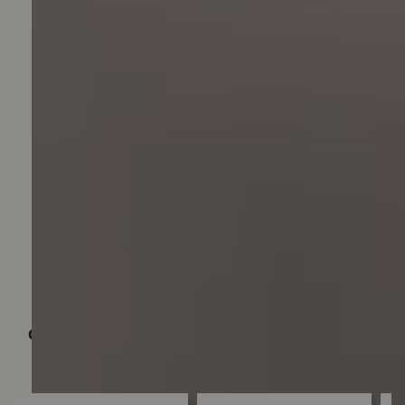
Quem viu, viu também