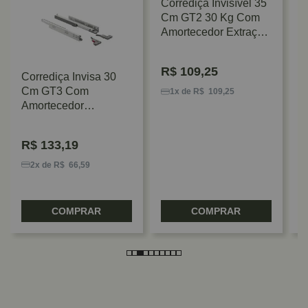
Corrediça Invisível 35
Cm GT2 30 Kg Com
Amortecedor Extração
Total Hafele
R$
109,25
Corrediça Invisa 30
C
Cm GT3 Com
T
1x de R$ 109,25
Amortecedor
P
Sincronizada Hafele
B
R$
133,19
2x de R$ 66,59
COMPRAR
COMPRAR