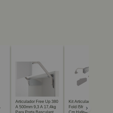
Articulador Free Up 380
Kit Articulador Free
A
A 500mm 9,3 A 17,4kg
Fold I5fo Cinza 84 A 91
Para Porta Basculante
Cm Hafele