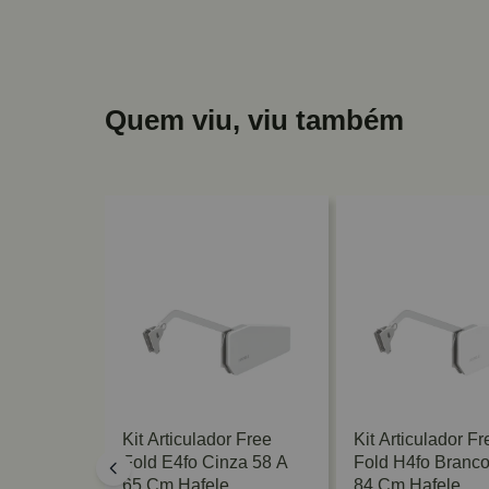
Quem viu, viu também
ree Space
Kit Articulador Free
Kit Articulador Fr
A 650mm
Fold E4fo Cinza 58 A
Fold H4fo Branco
e
65 Cm Hafele
84 Cm Hafele