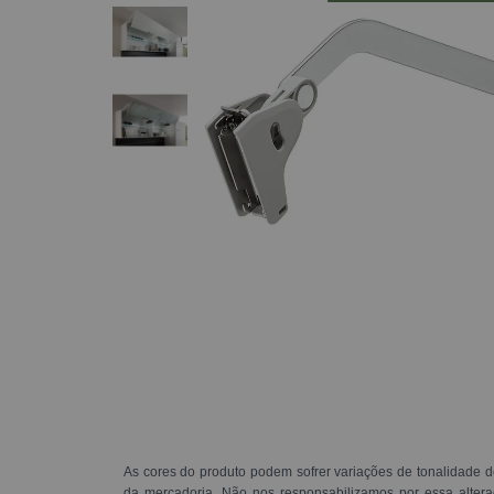
As cores do produto podem sofrer variações de tonalidade d
da mercadoria. Não nos responsabilizamos por essa alte