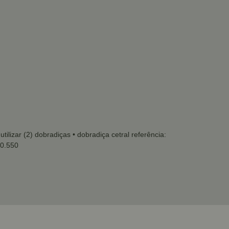
tilizar (2) dobradiças
• dobradiça cetral referência:
00.550