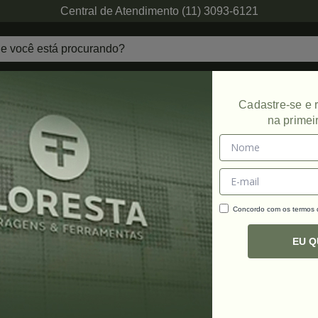
Central de Atendimento (11) 3093-6121
echaduras
Ferragens de Projetos
Ambien
Cadastre-se e
na primei
Promoção
Concordo com os termos
C
R
EU 