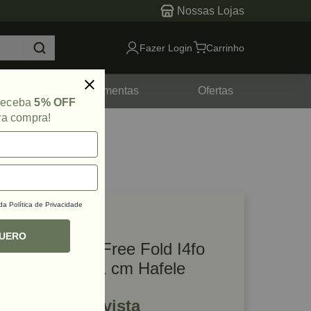
Nossas Lojas
Fazer Login
Carrinho
tes
Ferramentas
Ofertas
 receba
5% OFF
ra compra!
 da
Política de Privacidade
lique e veja!
ef: 50457
QUERO
Kit Articulador Free Fold I4fo
Branco 84 a 91 cm Hafele
R$ 1.124,32 à vista