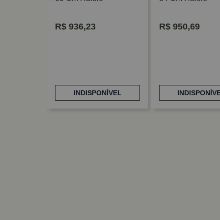
R$
936,23
R$
950,69
3
RAR
INDISPONÍVEL
INDISPONÍV