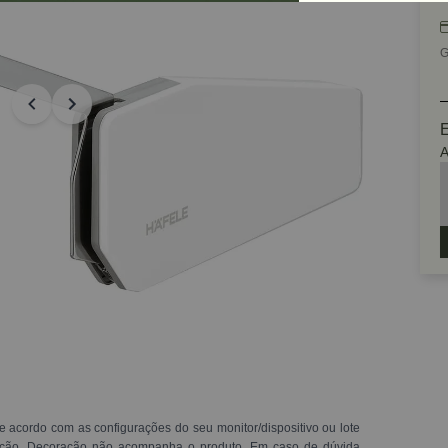
G
E
A
e acordo com as configurações do seu monitor/dispositivo ou lote
ração. Decoração não acompanha o produto. Em caso de dúvida