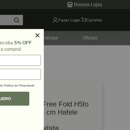
Nossas Lojas
Fazer Login
Carrinho
tes
Ferramentas
Ofertas
 receba
5% OFF
ra compra!
 da
Política de Privacidade
lique e veja!
ef: 50456
QUERO
Kit Articulador Free Fold H5fo
Branco 77 a 84 cm Hafele
R$ 1.168,98 à vista