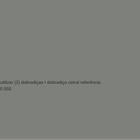
tilizar (2) dobradiças
• dobradiça cetral referência:
00.550