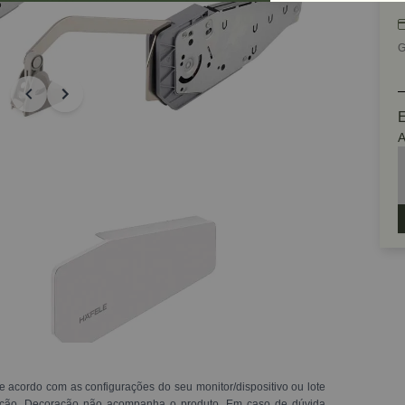
G
E
A
e acordo com as configurações do seu monitor/dispositivo ou lote
ração. Decoração não acompanha o produto. Em caso de dúvida