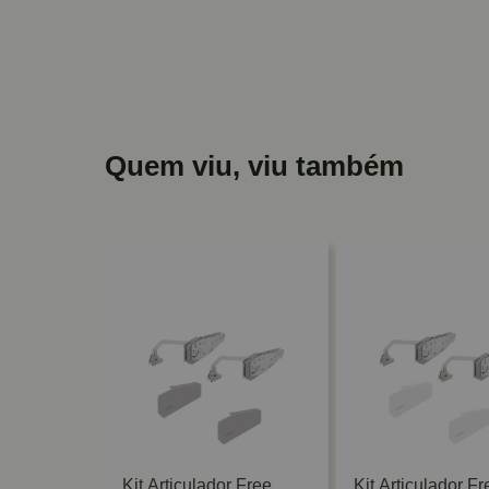
Quem viu, viu também
ree Up 380
Kit Articulador Free
Kit Articulador Fr