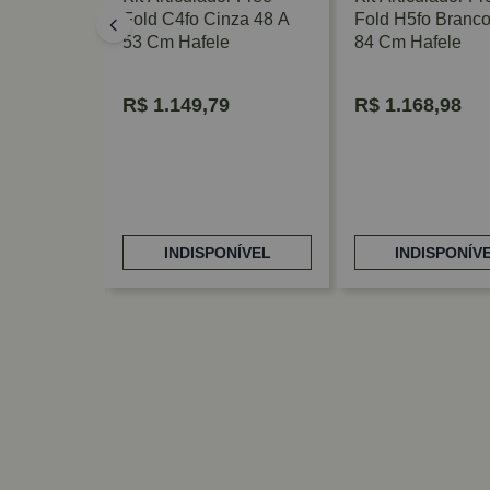
A 11,8kg
Fold C4fo Cinza 48 A
Fold H5fo Branco
asculante
53 Cm Hafele
84 Cm Hafele
R$
1.149,79
R$
1.168,98
NÍVEL
INDISPONÍVEL
INDISPONÍV