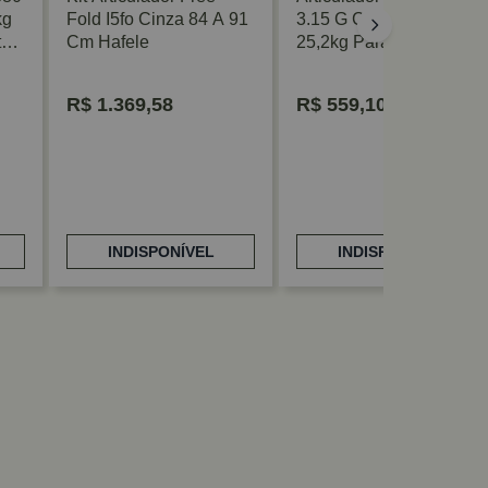
kg
Fold I5fo Cinza 84 A 91
3.15 G Cinza 6,9 A
te
Cm Hafele
25,2kg Para Porta
Basculante Hafele
R$
1.369,58
R$
559,10
INDISPONÍVEL
INDISPONÍVEL