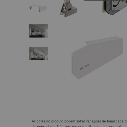
As cores do produto podem sofrer variações de tonalidade d
da mercadoria. Não nos responsabilizamos por essa alte