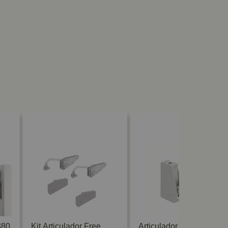
380
Kit Articulador Free
Articulador Free Flap