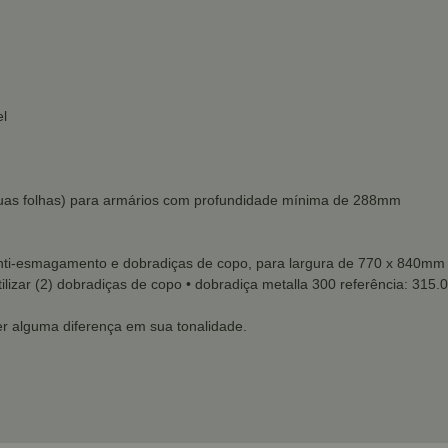
el
duas folhas) para armários com profundidade mínima de 288mm
 anti-esmagamento e dobradiças de copo, para largura de 770 x 840mm u
tilizar (2) dobradiças de copo
• dobradiça metalla 300 referência: 315.
r alguma diferença em sua tonalidade.