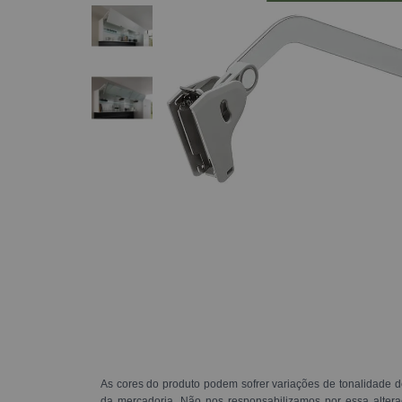
As cores do produto podem sofrer variações de tonalidade d
da mercadoria. Não nos responsabilizamos por essa alte