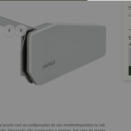
G
E
A
e acordo com as configurações do seu monitor/dispositivo ou lote
ração. Decoração não acompanha o produto. Em caso de dúvida