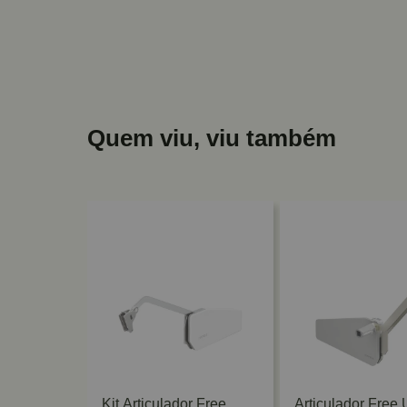
Quem viu, viu também
ree Up 430
Kit Articulador Free
Articulador Free 