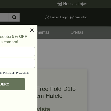
Nossas Lojas
Fazer Login
Carrinho
tes
Ferramentas
Ofertas
 receba
5% OFF
ra compra!
 da
Política de Privacidade
lique e veja!
ef: 46903
QUERO
Kit Articulador Free Fold D1fo
Cinza 52 a 59 cm Hafele
R$ 1.039,09 à vista