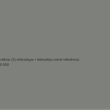
tilizar (2) dobradiças
• dobradiça cetral referência:
00.550