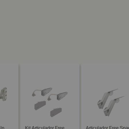
Up
Kit Articulador Free
Articulador Free Spa