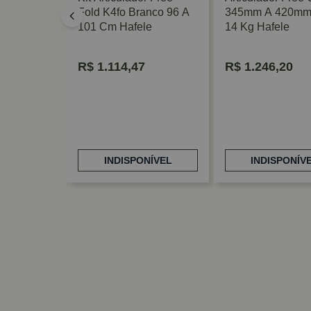
2,6 A 5,5
Fold K4fo Branco 96 A
345mm A 420mm 
as
101 Cm Hafele
14 Kg Hafele
Hafele
R$
1.114,47
R$
1.246,20
NÍVEL
INDISPONÍVEL
INDISPONÍV