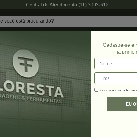
Central de Atendimento (11) 3093-6121
echaduras
Ferragens de Projetos
Ambien
Cadastre-se e
na primei
Promoção
Concordo com os termos
C
R
EU 