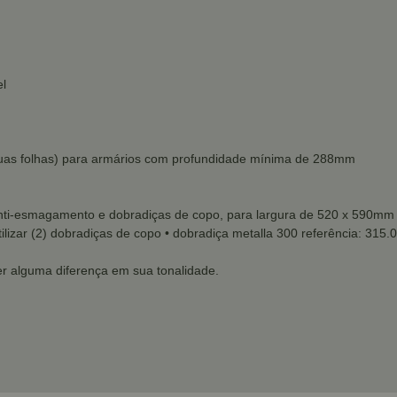
el
duas folhas) para armários com profundidade mínima de 288mm
 anti-esmagamento e dobradiças de copo, para largura de 520 x 590mm u
tilizar (2) dobradiças de copo
• dobradiça metalla 300 referência: 315.
r alguma diferença em sua tonalidade.