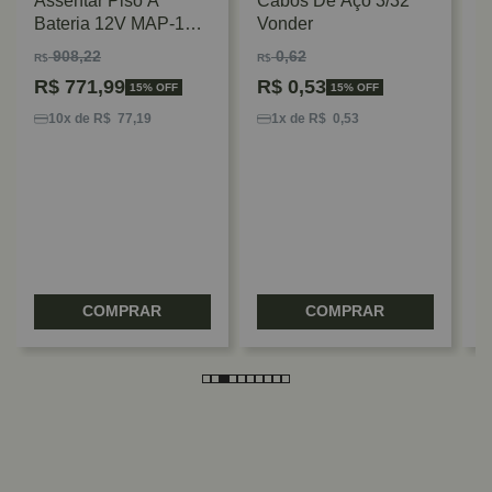
Assentar Piso A
Cabos De Aço 3/32"
Bateria 12V MAP-125
Vonder
Vonder
908,22
0,62
R$
R$
R$
771,99
R$
0,53
15% OFF
15% OFF
M
F
10x de R$ 77,19
1x de R$ 0,53
P
R
COMPRAR
COMPRAR