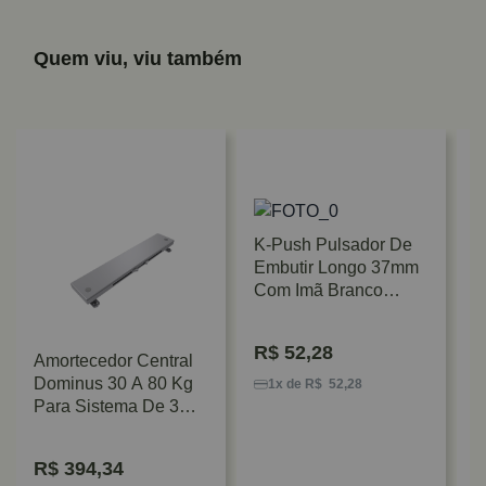
Quem viu, viu também
K-Push Pulsador De
Embutir Longo 37mm
Com Imã Branco
Hafele
R$
52,28
Amortecedor Central
A
Dominus 30 A 80 Kg
S
1x de R$ 52,28
Para Sistema De 3
S
Portas Rometal
P
F
R$
394,34