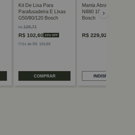
Kit De Lixa Para
Manta Abrasiva Expert
Parafusadeira E LIxas
N880 100 X 10mm
G50/80/120 Bosch
Bosch
120,71
R$
R$
102,60
R$
229,92
15% OFF
1x de R$ 102,60
COMPRAR
INDISPONÍVEL