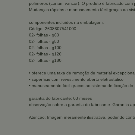
polímeros (corian, varicor). O produto é fabricado com
Mudanças rápidas e manuseamento fácil graças ao sistem
componentes incluídos na embalagem:
Código: 2608607541000
02- folhas - g60
02- folhas - g80
02- folhas - g100
02- folhas - g120
02- folhas - g180
• oferece uma taxa de remoção de material excepciona
• superfície com revestimento aberto eletrostático
• manuseamento fácil graças ao sistema de fixação do 
garantia do fabricante: 03 meses
observação sobre a garantia do fabricante: Garantia ap
Atenção: Imagem meramente ilustrativa, podendo conte