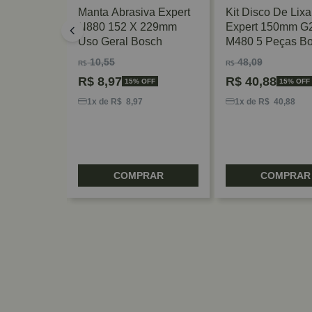
ponjas
Manta Abrasiva Expert
Kit Disco De Lixa
ert S471
N880 152 X 229mm
Expert 150mm G
Uso Geral Bosch
M480 5 Peças B
10,55
48,09
R$
R$
R$
8,97
R$
40,88
 OFF
15% OFF
15% OFF
8
1x de R$ 8,97
1x de R$ 40,88
RAR
COMPRAR
COMPRAR