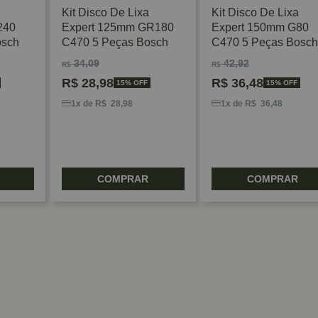
Kit Disco De Lixa
Kit Disco De Lixa
240
Expert 125mm GR180
Expert 150mm G80
osch
C470 5 Peças Bosch
C470 5 Peças Bosch
34,09
42,92
R$
R$
R$
28,98
R$
36,48
15% OFF
15% OFF
1x de R$ 28,98
1x de R$ 36,48
COMPRAR
COMPRAR