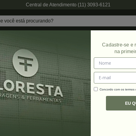
Central de Atendimento (11) 3093-6121
echaduras
Ferragens de Projetos
Ambien
Cadastre-se e
na primei
Promoção
Concordo com os termos
C
R
EU 