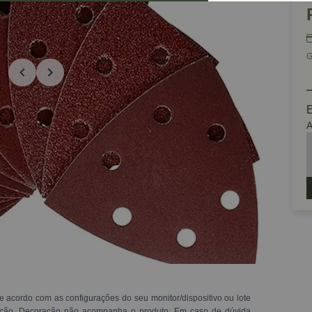
G
E
A
e acordo com as configurações do seu monitor/dispositivo ou lote
ração. Decoração não acompanha o produto. Em caso de dúvida