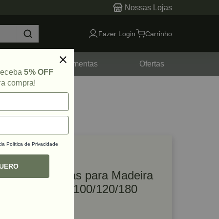
Nossas Lojas
Fazer Login
Carrinho
tes
Ferramentas
Ofertas
 receba
5% OFF
ra compra!
 da
Política de Privacidade
lique e veja!
ef: 66092
QUERO
Kit com 10 Lixas para Madeira
93mm G60/80/100/120/180
Bosch