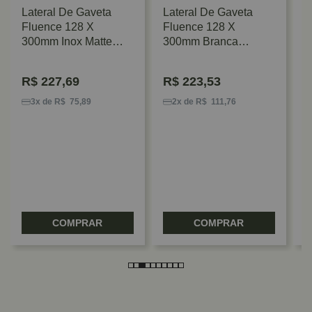
Lateral De Gaveta
Lateral De Gaveta
Fluence 128 X
Fluence 128 X
300mm Inox Matte
300mm Branca
Rometal
Rometal
R$
227,69
R$
223,53
K
A
3x de R$ 75,89
2x de R$ 111,76
5
COMPRAR
COMPRAR