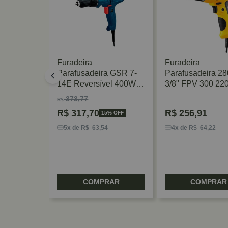
 Impacto
Furadeira
Furadeira
27V
Parafusadeira GSR 7-
Parafusadeira 2
14E Reversível 400W
3/8" FPV 300 22
220V Bosch
Vonder
373,77
R$
R$
317,70
R$
256,91
15% OFF
0
5x de R$ 63,54
4x de R$ 64,22
RAR
COMPRAR
COMPRAR