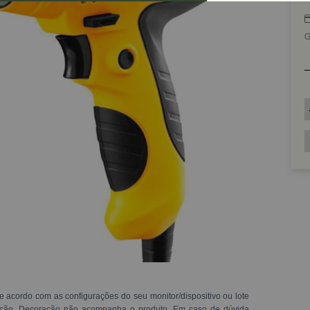
G
e acordo com as configurações do seu monitor/dispositivo ou lote
ração. Decoração não acompanha o produto. Em caso de dúvida