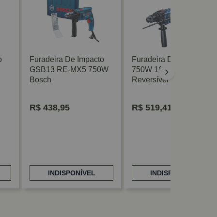
o
Furadeira De Impacto
Furadeira De Impacto
GSB13 RE-MX5 750W
750W 16-RE GSB
Bosch
Reversível 127V Bosch
R$
438,95
R$
519,41
INDISPONÍVEL
INDISPONÍVEL