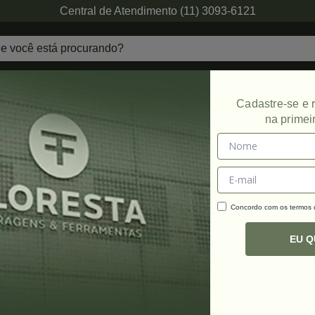
Central de Atendimento (11) 3093-6121
echaduras
Ferragens de Projetos
Ambien
Cadastre-se e
na primei
radeiras e Parafusadeiras
Concordo com os termos
C
R
EU 