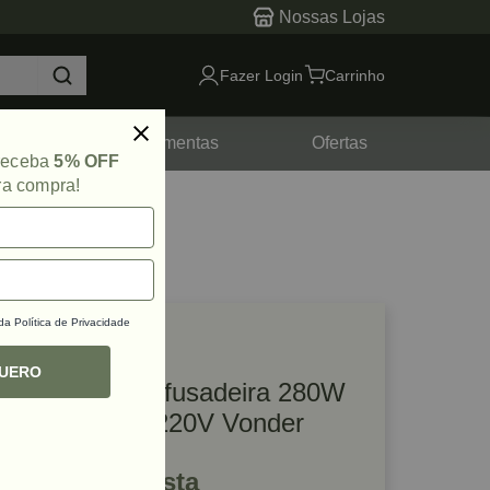
Nossas Lojas
Fazer Login
Carrinho
tes
Ferramentas
Ofertas
 receba
5% OFF
ra compra!
 da
Política de Privacidade
lique e veja!
ef: 62289
QUERO
Furadeira Parafusadeira 280W
3/8" FPV 300 220V Vonder
R$ 256,91 à vista