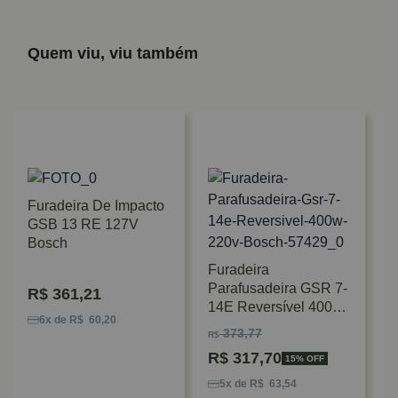
Quem viu, viu também
Furadeira De Impacto
GSB 13 RE 127V
Bosch
Furadeira
Parafusadeira GSR 7-
R$
361,21
F
14E Reversível 400W
P
6x de R$ 60,20
220V Bosch
373,77
R$
3
V
R$
317,70
15% OFF
5x de R$ 63,54