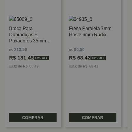
Broca Para
Fresa Paralela 7mm
Dobradiças E
Haste 6mm Radix
Puxadores 35mm
Com Riscador
213,50
80,50
R$
R$
Separado Radix
R$
181,48
R$
68,42
15% OFF
15% OFF
F
1
3x de R$ 60,49
1x de R$ 68,42
A
3
COMPRAR
COMPRAR