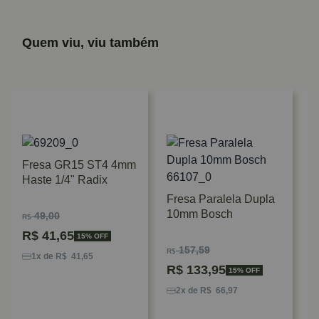
Quem viu, viu também
Fresa GR15 ST4 4mm
Haste 1/4" Radix
Fresa Paralela Dupla
10mm Bosch
49,00
R$
R$
41,65
15% OFF
F
157,59
R$
R
1x de R$ 41,65
R$
133,95
3
15% OFF
R
2x de R$ 66,97
R