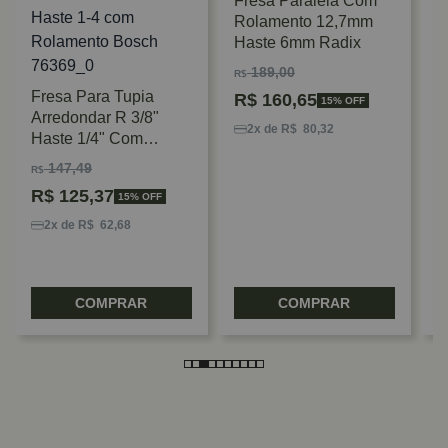
Fresa Paralela Com
Rolamento 12,7mm
Haste 6mm Radix
189,00
R$
Fresa Para Tupia
R$
160,65
15% OFF
F
Arredondar R 3/8"
I
2x de R$ 80,32
Haste 1/4" Com
1
Rolamento Bosch
147,49
R$
R
R$
125,37
15% OFF
2x de R$ 62,68
COMPRAR
COMPRAR