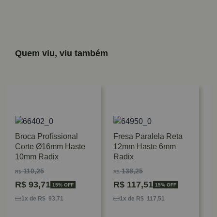
Quem viu, viu também
Broca Profissional
Fresa Paralela Reta
Corte Ø16mm Haste
12mm Haste 6mm
10mm Radix
Radix
110,25
138,25
R$
R$
R$
93,71
R$
117,51
15% OFF
15% OFF
F
A
1x de R$ 93,71
1x de R$ 117,51
1