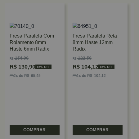
Fresa Paralela Com
Fresa Paralela Reta
Rolamento 8mm
8mm Haste 12mm
Haste 6mm Radix
Radix
154,00
122,50
R$
R$
R$
130,90
R$
104,12
15% OFF
15% OFF
F
8
2x de R$ 65,45
1x de R$ 104,12
R
R
COMPRAR
COMPRAR