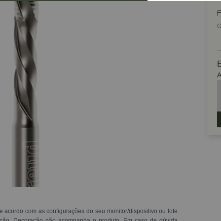
G
E
A
e acordo com as configurações do seu monitor/dispositivo ou lote
ração. Decoração não acompanha o produto. Em caso de dúvida