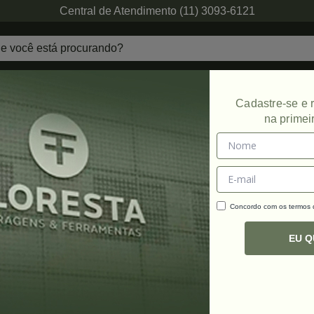
Central de Atendimento (11) 3093-6121
echaduras
Ferragens de Projetos
Ambien
Cadastre-se e
na primei
Promoção
Concordo com os termos
C
R
EU 