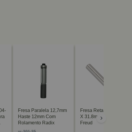
04-
Fresa Paralela 12,7mm
Fresa Reta Paralela 10
ra
Haste 12mm Com
X 31.8mm F03FR00333
Rolamento Radix
Freud
201,25
R$