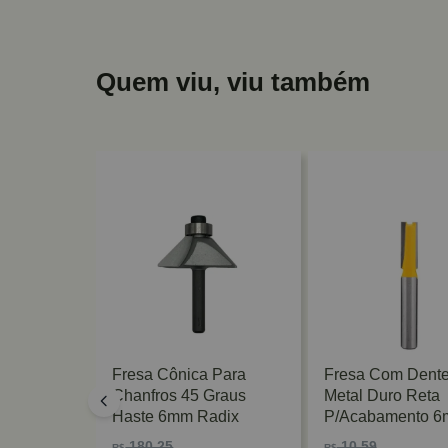
Quem viu, viu também
upia
Fresa Cônica Para
Fresa Com Dent
3/8"
Chanfros 45 Graus
Metal Duro Reta
om
Haste 6mm Radix
P/acabamento 
osch
Vonder
180,25
10,59
R$
R$