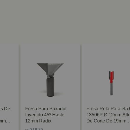
es De
Fresa Para Puxador
Fresa Reta Paralela 
Invertido 45º Haste
13506P Ø 12mm Altu
6mm
12mm Radix
De Corte De 19mm
Freud
218,75
R$