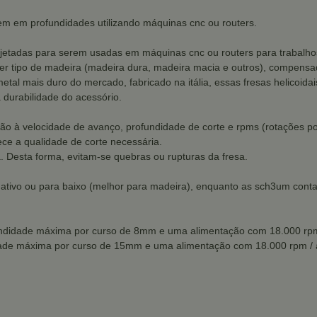
em em profundidades utilizando máquinas cnc ou routers.
ojetadas para serem usadas em máquinas cnc ou routers para trabalho
 tipo de madeira (madeira dura, madeira macia e outros), compensad
metal mais duro do mercado, fabricado na itália, essas fresas helicoid
durabilidade do acessório.
nção à velocidade de avanço, profundidade de corte e rpms (rotações por
ce a qualidade de corte necessária.
 Desta forma, evitam-se quebras ou rupturas da fresa.
ativo ou para baixo (melhor para madeira), enquanto as sch3um conta
undidade máxima por curso de 8mm e uma alimentação com 18.000 rpm
dade máxima por curso de 15mm e uma alimentação com 18.000 rpm /