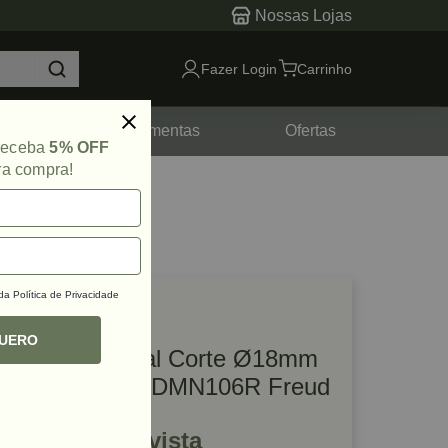
Nossas Lojas
Fazer Login
Carrinho
tes
Ferramentas
Ofertas
 receba
5% OFF
ra compra!
 da
Política de Privacidade
lique e veja!
ef: 66369
QUERO
Fresa Helicoidal Corte Ø18mm
X 18mm SCH3DMN106R Freud
R$ 1.806,90 à vista