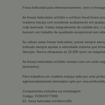
Fresa helicoidal para dimensionamento, vinco e fresag
As fresas helicoidais sch3dm e sch3um freud foram pr
madeira maciça com excelente acabamento em qualquer
mdp laminado. Feitas integralmente de carbide tico, o 
buscam um trabalho de qualidade excepcional com alta 
Ao utilizar estas fresas helicoidais, preste sempre ate
indicado sempre ajustar a velocidade máxima que forne
Atenção: Nunca ultrapasse as 25.000 rpms na máquina.
As fresas helicoidais sch3dm contam com um corte neg
laminados).
Para trabalhos em madeira maciça opte por uma prof
aglomerado/painéis laminados opte por uma profundi
Componentes incluídos na embalagem:
Código: F03fr03777000
01- fresa helicoidal sch3dmn106r