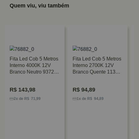
Quem viu, viu também
Fita Led Cob 5 Metros
Fita Led Cob 5 Metros
Interno 4000K 12V
Interno 2700K 12V
Branco Neutro 9372
Branco Quente 1133
Gaya
Gaya
R$
143,98
R$
94,89
F
3
2x de R$ 71,99
1x de R$ 94,89
Q