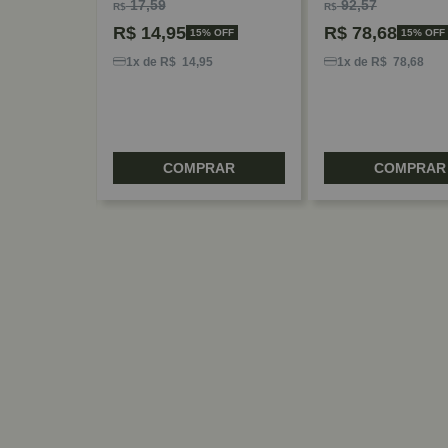
17,59
92,57
R$
R$
R$
14,95
R$
78,68
FF
15% OFF
15% OFF
1x de R$ 14,95
1x de R$ 78,68
RAR
COMPRAR
COMPRAR