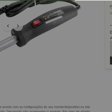
G
E
A
e acordo com as configurações do seu monitor/dispositivo ou lote
ração. Decoração não acompanha o produto. Em caso de dúvida