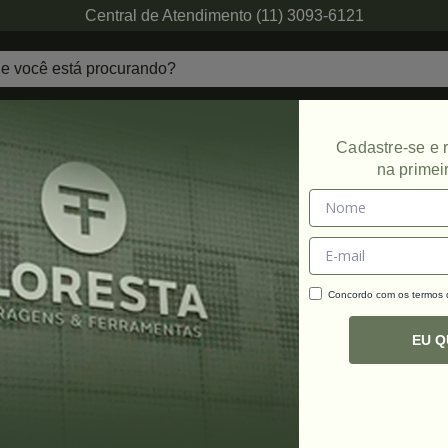
Central de Atendimento (11) 3093-6121
echaduras
Ferragens de Projetos
Ambien
Cadastre-se e
na primei
Promoção
Concordo com os termos
C
R
EU 