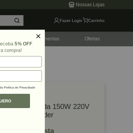
Nossas Lojas
Fazer Login
Carrinho
tes
Ferramentas
Ofertas
 receba
5% OFF
ra compra!
 da
Política de Privacidade
lique e veja!
ef: 75116
QUERO
Ferro para Solda 150W 220V
FSV-0150 Vonder
R$ 161,59 à vista