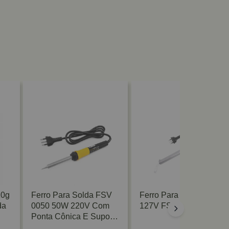
10g
Ferro Para Solda FSV
Ferro Para Solda 100W
da
0050 50W 220V Com
127V FSV-0100 Vonder
Ponta Cônica E Suporte
Vonder