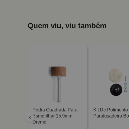
Quem viu, viu também
 Para
Pedra Quadrada Para
Kit De Polimento
 3/32"
Esmerilhar 15.9mm
Parafusadeira B
Dremel