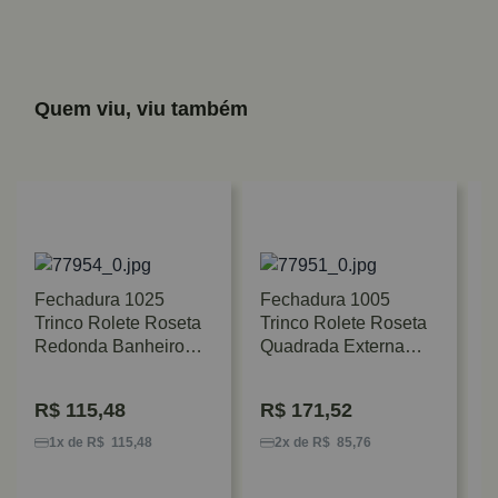
Quem viu, viu também
Fechadura 1025
Fechadura 1005
Trinco Rolete Roseta
Trinco Rolete Roseta
Redonda Banheiro
Quadrada Externa
Inox Stam
Gold Stam
R$
115,48
R$
171,52
F
A
1x de R$ 115,48
2x de R$ 85,76
S