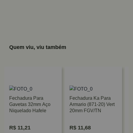
Quem viu, viu também
Fechadura Para
Fechadura Ka Para
Gavetas 32mm Aço
Armario (871-20) Vert
Niquelado Hafele
20mm FGV/TN
R$
11,21
R$
11,68
F