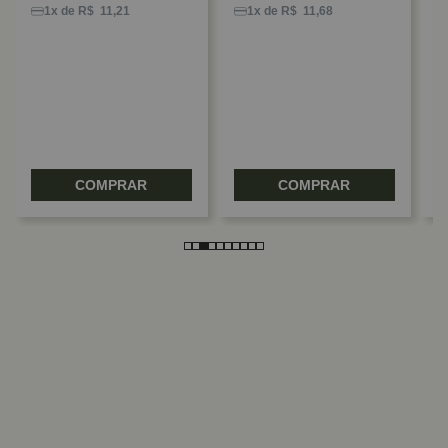
C
1x de R$ 11,21
1x de R$ 11,68
A
F
COMPRAR
COMPRAR