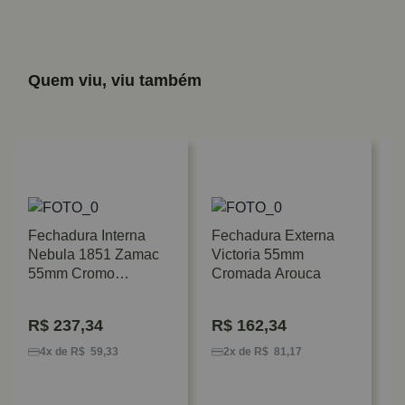
Quem viu, viu também
Fechadura Interna
Fechadura Externa
Nebula 1851 Zamac
Victoria 55mm
55mm Cromo
Cromada Arouca
Acetinado Imab
R$
237,34
R$
162,34
F
B
4x de R$ 59,33
2x de R$ 81,17
Z
P