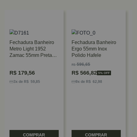
Fechadura Banheiro
Fechadura Banheiro
Metro Light 1952
Ergo 55mm Inox
Zamac 55mm Preta
Polido Hafele
Imab
596,65
R$
R$
179,56
R$
566,82
5% OFF
F
D
3x de R$ 59,85
9x de R$ 62,98
P
R
COMPRAR
COMPRAR