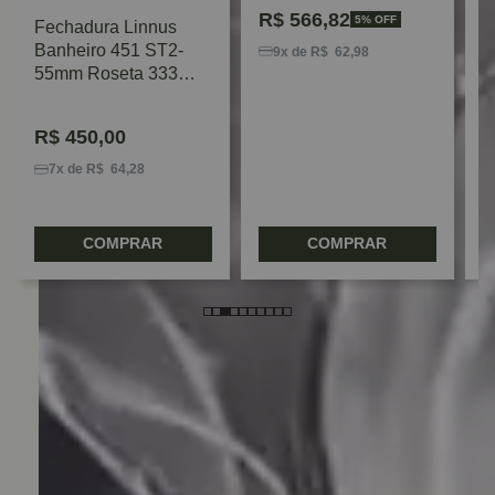
R$
566,82
5% OFF
Fechadura Linnus
F
Banheiro 451 ST2-
D
9x de R$ 62,98
55mm Roseta 333
P
Preto Fosco La Fonte
R
R$
450,00
7x de R$ 64,28
COMPRAR
COMPRAR