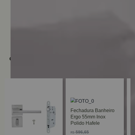
Quem viu, viu também
Fechadura Banheiro
Ergo 55mm Inox
Polido Hafele
596,65
R$