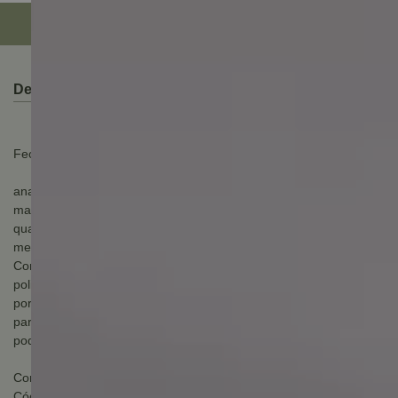
Descrição do Produto
Fechadura interna anguli 55mm inox escovado hafele
anatômicas e com designs atemporais e elegantes, as
maçanetas oferecidas pela häfele nacionalmente aliam a
qualidade europeia com as preferências e necessidades do
mercado brasileiro.
Com dois diferentes tipos de acabamento aço inox fosco ou
polido estão disponíveis. Com possibilidade de instalação em
portas com espessura entre 35 e 45 milímetros e abertura tanto
para a direita como para a esquerda, as maçanetas häfele
podem ser aplicadas em áreas externas, internas ou de banho.
Componentes incluídos na embalagem:
Código: 911.83.006