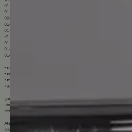
01- máquina de 55mm
01- par de maçaneta
02- chaves
01- pino quadrado de 8mm
01- par de roseta
01- contra-testa com aba lateral
01- acabamento plástico
01- adaptador para chave interna
01- conjunto de parafusos de fixação
• espessura da porta: Mínima 35mm e máxima 45mm
• conjunto: Anguli
• material: Aço inox
• acabamento: Inox escovado
garantia do fabricante: 03 meses
observação sobre a garantia do fabricante: Garantia apenas para
defeito de fabricação, não cobre mal uso.
Atenção: Imagem meramente ilustrativa, podendo conter alguma
diferença em sua tonalidade.