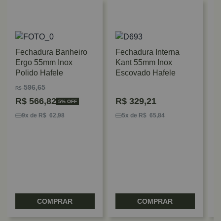
Fechadura Banheiro
Fechadura Interna
Ergo 55mm Inox
Kant 55mm Inox
Polido Hafele
Escovado Hafele
596,65
R$
R$
566,82
R$
329,21
5% OFF
F
6
9x de R$ 62,98
5x de R$ 65,84
5
E
COMPRAR
COMPRAR