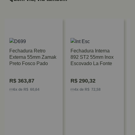
Fechadura Retro
Fechadura Interna
Externa 55mm Zamak
892 ST2 55mm Inox
Preto Fosco Pado
Escovado La Fonte
R$
363,87
R$
290,32
F
5
6x de R$ 60,64
4x de R$ 72,58
B
F