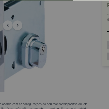
G
e acordo com as configurações do seu monitor/dispositivo ou lote
ração. Decoração não acompanha o produto. Em caso de dúvida