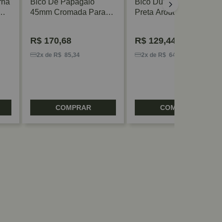
rna
Bico De Papagaio
Bico Duplo 5006 45mm
45mm Cromada Para
Preta Arouca
Porta De Correr De
Banheiro La Fonte
R$
170,68
R$
129,44
2x de R$ 85,34
2x de R$ 64,72
COMPRAR
COMPRAR