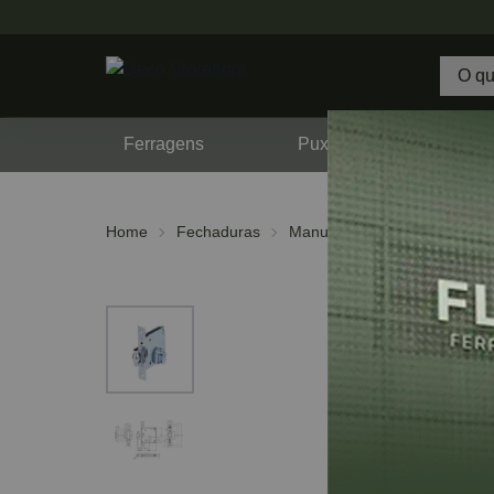
Ferragens
Puxadores
F
Home
Fechaduras
Manuais
Bico de Papagai