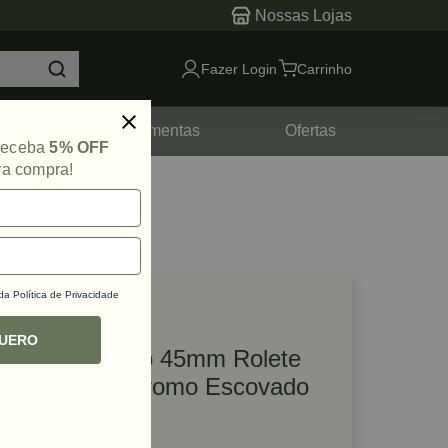
Nossas Lojas
Fazer Login
Carrinho
tes
Ferramentas
Ofertas
 receba
5% OFF
ra compra!
 da
Política de Privacidade
lique e veja!
ef: 21633
QUERO
Fechadura Evo 45mm Rolete
Externa 278 Cromo Escovado
La Fonte