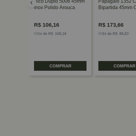
 Polido
Bico Duplo 5006 45mm
Papagaio 1352 
Inox Polido Arouca
Bipartida 45mm 
Acetinado Imab
R$
106,16
R$
173,66
9
1x de R$ 106,16
2x de R$ 86,83
RAR
COMPRAR
COMPRAR