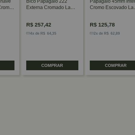
Chave
Bico Papagaio 222
Papagaio 45mm Inte
Cromo
Externa Cromado La
Cromo Escovado La
Fonte
Fonte
R$
257,42
R$
125,78
4x de R$ 64,35
2x de R$ 62,89
COMPRAR
COMPRAR