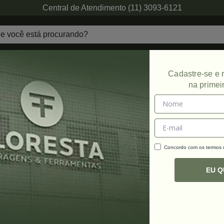
Central de Atendimento (11) 3093-6121
echaduras
Ferragens de Projetos
Ambien
Cadastre-se e
na primei
o
Concordo com os termos
C
R
EU 