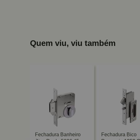
Quem viu, viu também
iliar Bico
Fechadura Banheiro
Fechadura Bico