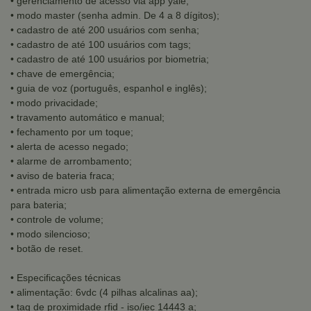
• gerenciamento de acesso via app yale;
• modo master (senha admin. De 4 a 8 dígitos);
• cadastro de até 200 usuários com senha;
• cadastro de até 100 usuários com tags;
• cadastro de até 100 usuários por biometria;
• chave de emergência;
• guia de voz (português, espanhol e inglês);
• modo privacidade;
• travamento automático e manual;
• fechamento por um toque;
• alerta de acesso negado;
• alarme de arrombamento;
• aviso de bateria fraca;
• entrada micro usb para alimentação externa de emergência
para bateria;
• controle de volume;
• modo silencioso;
• botão de reset.
• Especificações técnicas
• alimentação: 6vdc (4 pilhas alcalinas aa);
• tag de proximidade rfid - iso/iec 14443 a;