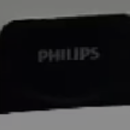
 toda a família.
tal, proporcionando abertura prática e segura. O
cado dos usuários e configurações do sistema.
ertura indevida pelo visor (peephole protection) e aviso