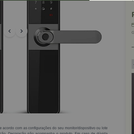
G
e acordo com as configurações do seu monitor/dispositivo ou lote
ração. Decoração não acompanha o produto. Em caso de dúvida