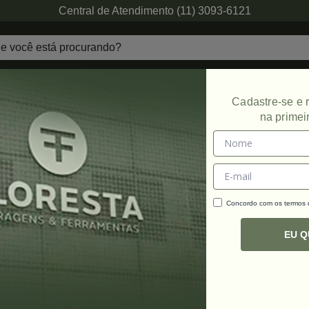
Central de Atendimento (11) 3093-6121
echaduras
Ferragens de Projetos
Ambien
Cadastre-se e
na primei
Concordo com os termos
C
R
EU 