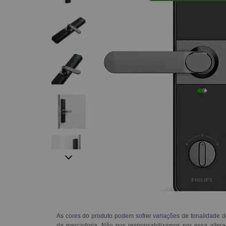
As cores do produto podem sofrer variações de tonalidade d
da mercadoria. Não nos responsabilizamos por essa alte