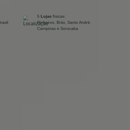
5
Lojas
físicas:
rasil
Pinheiros, Brás, Santo André,
Campinas e Sorocaba
a inteligente no controle de acesso de residências,
o acesso através de impressão digital, senha