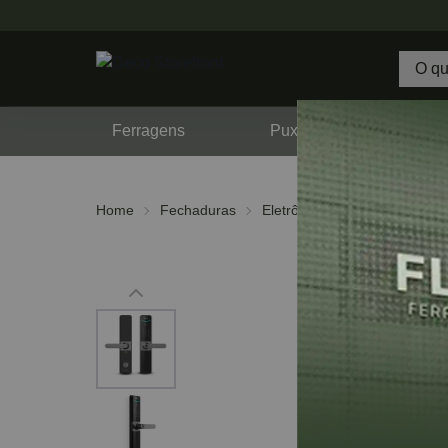
Ferragens
Puxadores
F
Home
Fechaduras
Eletrônica
Biométrica