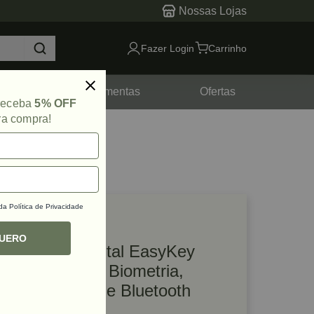
Nossas Lojas
Fazer Login
Carrinho
tes
Ferramentas
Ofertas
 receba
5% OFF
ra compra!
 da
Política de Privacidade
lique e veja!
ef: 79176
QUERO
Fechadura Digital EasyKey
DDL610-5HBS Biometria,
Senha, Cartão e Bluetooth
Philips