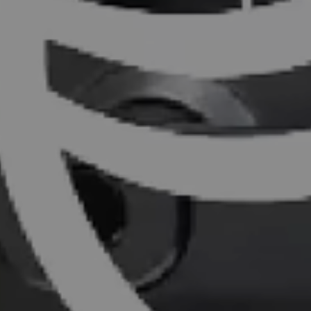
pela exposição ao sol e a chuva que podem danificar
le de acesso do seu imóvel.