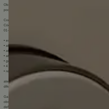
Obs: *Somente a lado externo da fechadura ( painel com display )
pode ficar exposto ao tempo.
Componentes incluídos na embalagem:
Código: 05461000-0
01- fechadura ymc 420w
• espessura de porta: 30 a 70mm
• até 250 senhas
• até 250 biometrias
• até 250 cartões
• guia de voz 3 diomas: Inglês, espanhol e português
• 4 pilhas aa alcalinas autonomia de até 3.600 acionamentos
• resistente a intempéries
atenção: Imagem meramente ilustrativa, podendo conter alguma
diferença em sua tonalidade.
Garantia do fabricante: 24 meses
observação sobre a garantia do fabricante: Garantia apenas para
defeito de fabricação, não cobre mau uso.