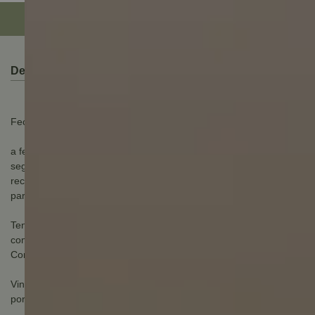
Descrição do Produto
Fechadura Digital Biométrica Ymc 420w Trinco Reversível Yale
a fechadura digital ymc 420w da yale é uma opção moderna e
segura para quem busca praticidade e tecnologia. Ela vem com
recurso com senha, oferecendo uma camada extra de segurança
para sua casa ou escritório.
Tenha o controle de acesso de todos os cômodos do seu lar
compatível com alexa.
Compatível com google home.
Vincule sua fechadura com yale connect e tenha o controle da
porta na palmada sua mão.