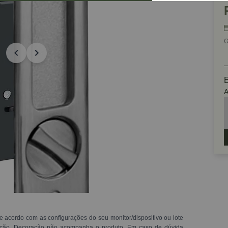
G
E
A
e acordo com as configurações do seu monitor/dispositivo ou lote
ração. Decoração não acompanha o produto. Em caso de dúvida