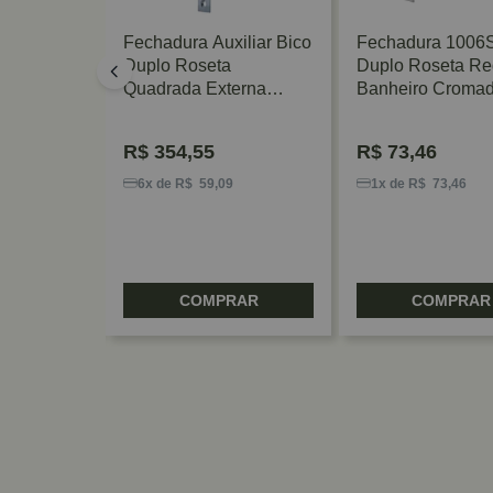
iliar Bico
Fechadura Auxiliar Bico
Fechadura 1006S
 Polido
Duplo Roseta
Duplo Roseta R
Quadrada Externa
Banheiro Croma
Polido Hafele
Stam
R$
354,55
R$
73,46
9
6x de R$ 59,09
1x de R$ 73,46
RAR
COMPRAR
COMPRAR