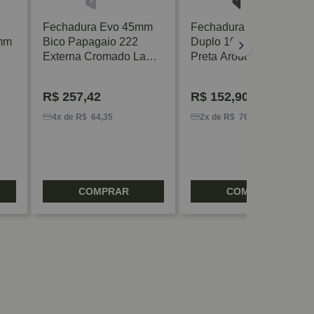
Fechadura Evo 45mm
Fechadura Externa Bico
5mm
Bico Papagaio 222
Duplo 1006 45mm
Externa Cromado La
Preta Arouca
Fonte
R$
257,42
R$
152,90
4x de R$ 64,35
2x de R$ 76,45
COMPRAR
COMPRAR