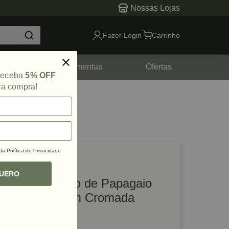
Nossas Lojas
Fazer Login
Carrinho
tes
Ferramentas
Ofertas
 receba
5% OFF
ra compra!
 da
Política de Privacidade
lique e veja!
ef: 48413
QUERO
Fechadura Bico de Papagaio
Banheiro 45mm Cromada
Hafele