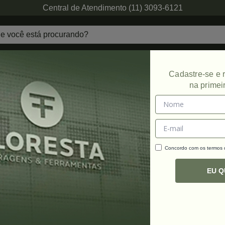
Central de Atendimento (11) 3093-6121
echaduras
Ferragens de Projetos
Ambien
Cadastre-se e
na primei
o
Promoção
Concordo com os termos
C
R
EU 