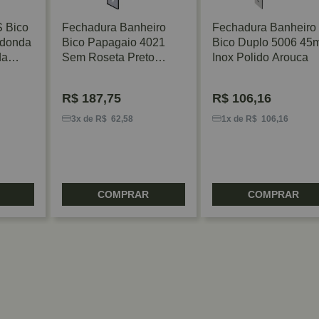
 Bico
Fechadura Banheiro
Fechadura Banheiro
edonda
Bico Papagaio 4021
Bico Duplo 5006 4
da
Sem Roseta Preto
Inox Polido Arouca
Fosco La Fonte
R$
187,75
R$
106,16
3x de R$ 62,58
1x de R$ 106,16
COMPRAR
COMPRAR