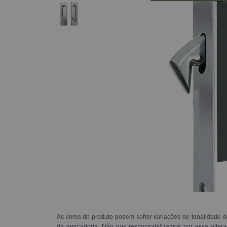
As cores do produto podem sofrer variações de tonalidade d
da mercadoria. Não nos responsabilizamos por essa alte