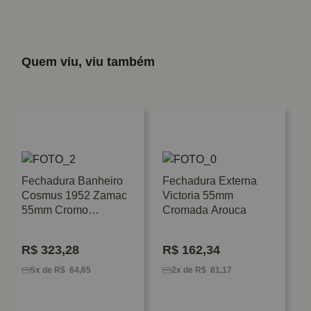
Quem viu, viu também
Fechadura Banheiro
Fechadura Externa
Cosmus 1952 Zamac
Victoria 55mm
55mm Cromo
Cromada Arouca
Acetinado Imab
R$
323,28
R$
162,34
F
B
5x de R$ 64,65
2x de R$ 81,17
Z
P