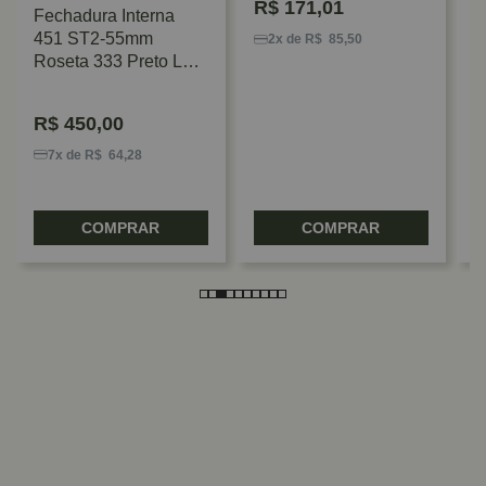
R$
171,01
Fechadura Interna
F
451 ST2-55mm
E
2x de R$ 85,50
Roseta 333 Preto La
C
Fonte
R$
450,00
7x de R$ 64,28
COMPRAR
COMPRAR