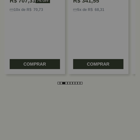
R$
707,31
R$
341,55
7% OFF
F
S
10x de R$ 70,73
5x de R$ 68,31
E
COMPRAR
COMPRAR