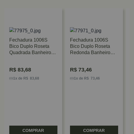
Fechadura 1006S
Fechadura 1006S
Bico Duplo Roseta
Bico Duplo Roseta
Quadrada Banheiro
Redonda Banheiro
Cromado Escovado
Cromada Stam
Stam
R$
83,68
R$
73,46
F
B
1x de R$ 83,68
1x de R$ 73,46
S
F
COMPRAR
COMPRAR