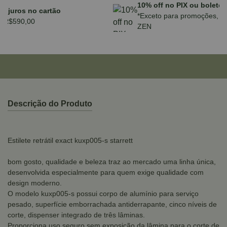
Parcele em até 10x sem juros no cartão
para compras acima de R$590,00
Descrição do Produto
Estilete retrátil exact kuxp005-s starrett
bom gosto, qualidade e beleza traz ao mercado uma linha única,
desenvolvida especialmente para quem exige qualidade com
design moderno.
O modelo kuxp005-s possui corpo de alumínio para serviço
pesado, superfície emborrachada antiderrapante, cinco níveis de
corte, dispenser integrado de três lâminas.
Proporciona uso seguro sem exposição da lâmina para o corte de