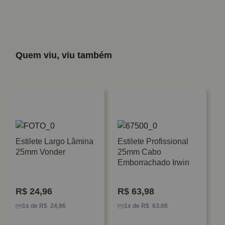
Quem viu, viu também
Estilete Largo Lâmina
Estilete Profissional
25mm Vonder
25mm Cabo
Emborrachado Irwin
R$
24,96
R$
63,98
E
T
1x de R$ 24,96
1x de R$ 63,98
S