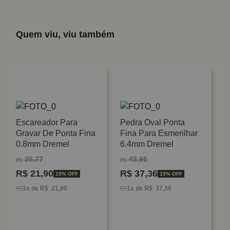
Quem viu, viu também
Escareador Para
Pedra Oval Ponta
Gravar De Ponta Fina
Fina Para Esmerilhar
0.8mm Dremel
6.4mm Dremel
25,77
43,95
R$
R$
R$
21,90
R$
37,36
15% OFF
15% OFF
E
1
1x de R$ 21,90
1x de R$ 37,36
3
R