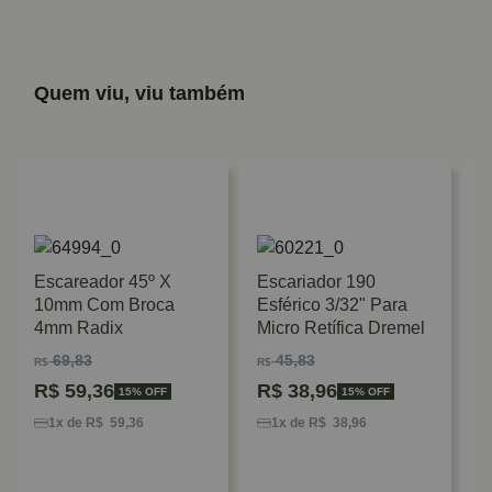
Quem viu, viu também
Escareador 45º X
Escariador 190
10mm Com Broca
Esférico 3/32" Para
4mm Radix
Micro Retífica Dremel
69,83
45,83
R$
R$
R$
59,36
R$
38,96
15% OFF
15% OFF
E
G
1x de R$ 59,36
1x de R$ 38,96
R
D