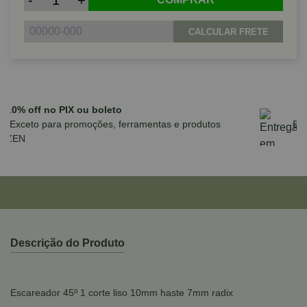
-
+
CALCULAR FRETE
Parcele em até 10x sem juros no cartão
para compras acima de R$590,00
Descrição do Produto
Escareador 45º 1 corte liso 10mm haste 7mm radix