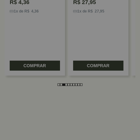
R$
4,36
R$
27,95
D
1
1x de R$ 4,36
1x de R$ 27,95
C
COMPRAR
COMPRAR