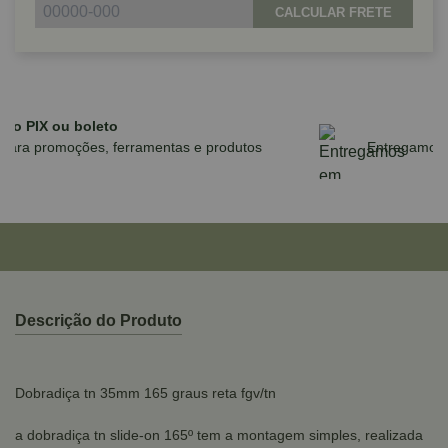
CALCULAR FRETE
Parcele em até 10x sem juros no cartão
para compras acima de R$590,00
Descrição do Produto
Dobradiça tn 35mm 165 graus reta fgv/tn
a dobradiça tn slide-on 165º tem a montagem simples, realizada