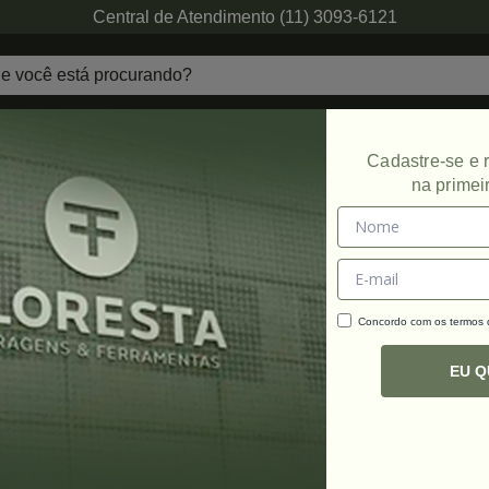
Central de Atendimento (11) 3093-6121
echaduras
Ferragens de Projetos
Ambien
Cadastre-se e
na primei
Concordo com os termos
C
R
EU 