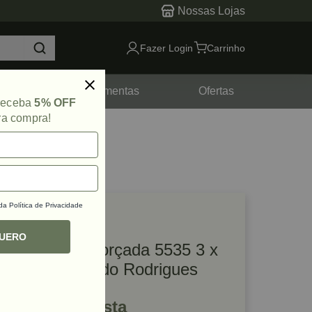
Nossas Lojas
Fazer Login
Carrinho
tes
Ferramentas
Ofertas
 receba
5% OFF
ra compra!
 da
Política de Privacidade
lique e veja!
ef: 71237
QUERO
Dobradiça Reforçada 5535 3 x
2.½ Latão Polido Rodrigues
R$ 229,32 à vista