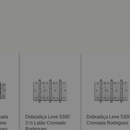
çada
Dobradiça Leve 5300
Dobradiça Leve 5300
omo
3.½ Latão Cromado
Cromada Rodrigues
gues
Rodrigues