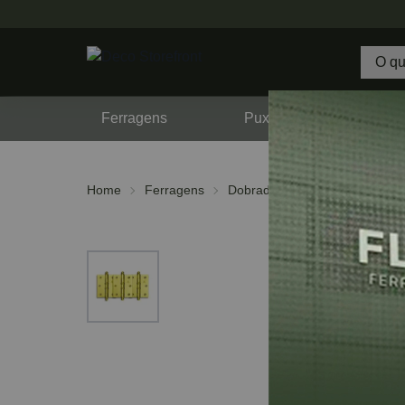
Ferragens
Puxadores
F
Home
Ferragens
Dobradiças
Comum