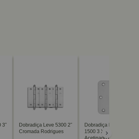
 3"
Dobradiça Leve 5300 2"
Dobradiça Redonda
Cromada Rodrigues
1500 3 X 2.5 Aço R15
Acetinado La Fonte