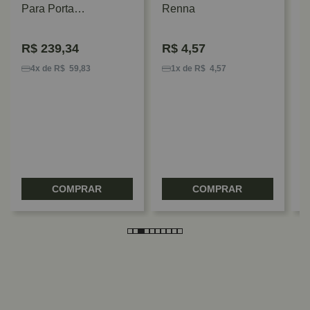
Para Porta
Renna
Escamoteável Hafele
R$
239,34
R$
4,57
D
4
4x de R$ 59,83
1x de R$ 4,57
COMPRAR
COMPRAR