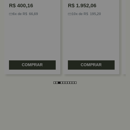
R$
400,16
R$
1.952,06
D
P
6x de R$ 66,69
10x de R$ 195,20
X
F
COMPRAR
COMPRAR