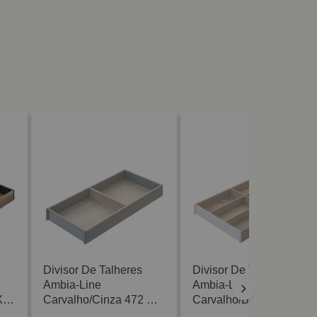
Divisor De Talheres
Divisor De Talheres
Ambia-Line
Ambia-Line
X
Carvalho/Cinza 472 X
Carvalho/Branco 472 X
200mm Blum
300mm Blum