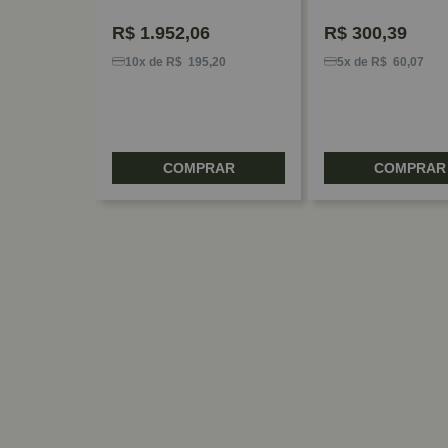
R$
1.952,06
R$
300,39
9
10x de R$ 195,20
5x de R$ 60,07
RAR
COMPRAR
COMPRAR