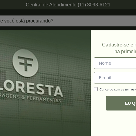
Central de Atendimento (11) 3093-6121
echaduras
Ferragens de Projetos
Ambien
Cadastre-se e
na primei
s
Promoção
Concordo com os termos
C
R
EU 