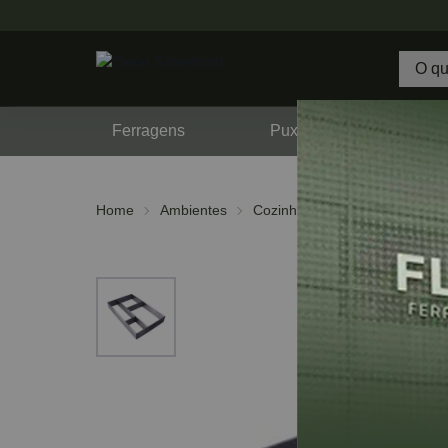
Ferragens
Puxadores
F
Home
Ambientes
Cozinha
Divisor de Talhere