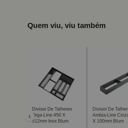
Quem viu, viu também
lheres
Divisor De Talheres
Divisor De Talhe
ranco 472
Orga-Line 450 X
Ambia-Line Cinz
um
512mm Inox Blum
X 100mm Blum