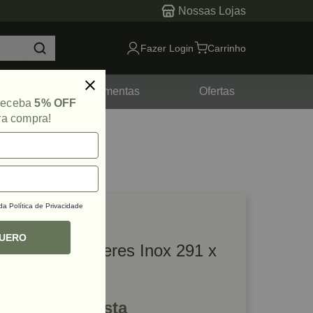
Nossas Lojas
Fazer Login
Carrinho
tes
Ferramentas
Ofertas
 receba
5% OFF
ra compra!
 da
Política de Privacidade
lique e veja!
ef: 49749
QUERO
Divisor de Talheres Inox 291 x
500mm Hafele
R$ 339,80 à vista