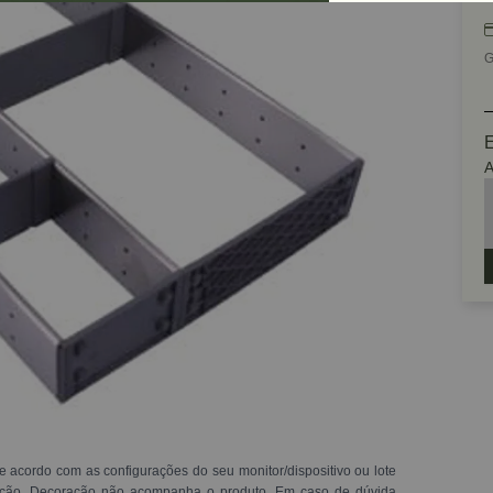
G
E
A
e acordo com as configurações do seu monitor/dispositivo ou lote
ração. Decoração não acompanha o produto. Em caso de dúvida