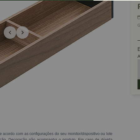
G
E
A
e acordo com as configurações do seu monitor/dispositivo ou lote
ração. Decoração não acompanha o produto. Em caso de dúvida