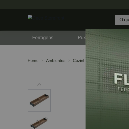
Ferragens
Puxadores
F
Home
Ambientes
Cozinha
Divisor de Talhere