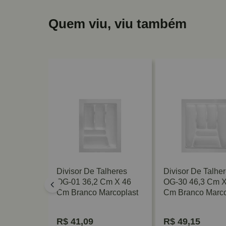
Quem viu, viu também
lheres
Divisor De Talheres
Divisor De Talhe
OG-01 36,2 Cm X 46
OG-30 46,3 Cm X
 450×377
Cm Branco Marcoplast
Cm Branco Marco
ovado
R$
41,09
R$
49,15