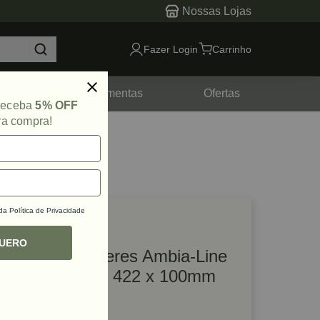
Nossas Lojas
Fazer Login
Carrinho
tes
Ferramentas
Ofertas
 receba
5% OFF
ra compra!
 da
Política de Privacidade
lique e veja!
ef: 45448
QUERO
Divisor de Talheres Ambia-Line
Nogueira/Preto 422 x 100mm
Blum