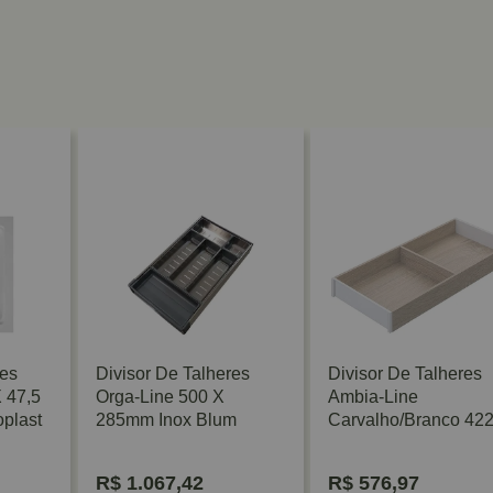
res
Divisor De Talheres
Divisor De Talheres
 47,5
Orga-Line 500 X
Ambia-Line
plast
285mm Inox Blum
Carvalho/Branco 42
200mm Blum
R$
1.067,42
R$
576,97