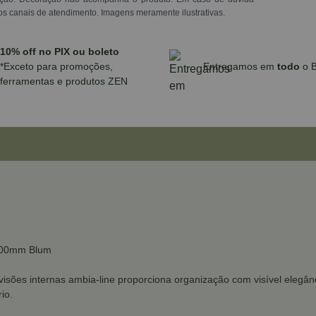
os canais de atendimento. Imagens meramente ilustrativas.
10% off no PIX ou boleto
*Exceto para promoções,
Entregamos em
todo
o B
ferramentas e produtos ZEN
 100mm Blum
isões internas ambia-line proporciona organização com visível elegânc
io.