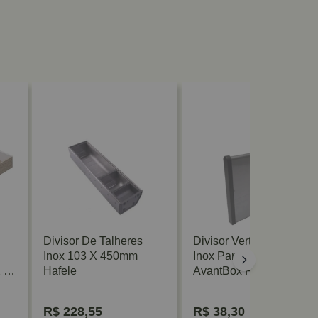
Divisor De Talheres
Divisor Vertical Interno
Inox 103 X 450mm
Inox Para Gavetas
2 X
Hafele
AvantBox FGV/TN
R$
228,55
R$
38,30