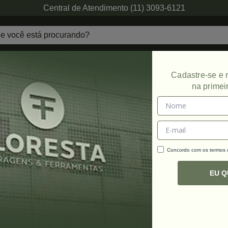
Central de Atendimento (11) 3093-6121
echaduras
Ferragens de Projetos
Ambien
Cadastre-se e
na primei
s
Concordo com os termos
C
R
EU 