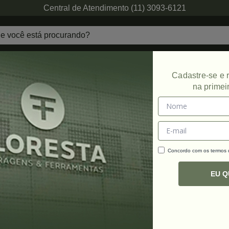
Central de Atendimento (11) 3093-6121
echaduras
Ferragens de Projetos
Ambien
Cadastre-se e
na primei
s
Concordo com os termos
C
R
EU 