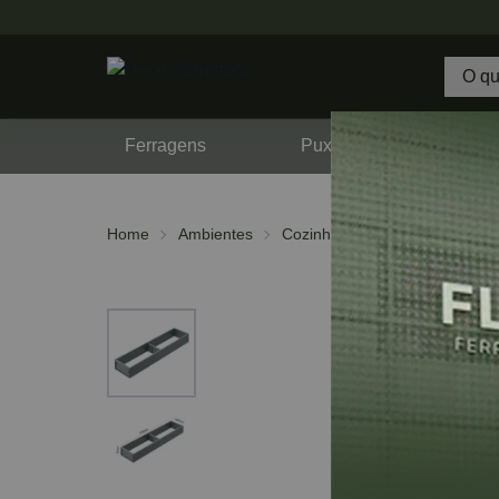
Ferragens
Puxadores
F
Home
Ambientes
Cozinha
Divisor de Talhere