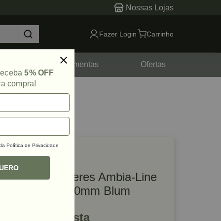
Nossas Lojas
Fazer Login
Carrinho
tes
Ferramentas
Ofertas
 receba
5% OFF
ra compra!
 da
Política de Privacidade
lique e veja!
ef: 45819
QUERO
Divisor de Talheres Ambia-Line
Cinza 472 x 100mm Blum
R$ 304,86 à vista