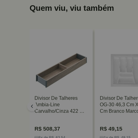
Quem viu, viu também
lheres
Divisor De Talheres
Divisor De Talhe
m X 44
Ambia-Line
OG-30 46,3 Cm X
rcoplast
Carvalho/Cinza 422 X
Cm Branco Marco
100mm Blum
R$
508,37
R$
49,15
3
8x de R$ 63,54
1x de R$ 49,15