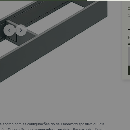
G
E
A
e acordo com as configurações do seu monitor/dispositivo ou lote
ração. Decoração não acompanha o produto. Em caso de dúvida