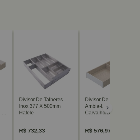
Divisor De Talheres
Divisor De Talheres
Inox 377 X 500mm
Ambia-Line
2 X
Hafele
Carvalho/Branco 422 X
200mm Blum
R$
732,33
R$
576,97