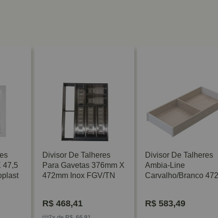
res
Divisor De Talheres
Divisor De Talheres
 47,5
Para Gavetas 376mm X
Ambia-Line
plast
472mm Inox FGV/TN
Carvalho/Branco 47
200mm Blum
R$
468,41
R$
583,49
7x de R$ 66,91