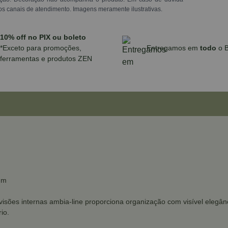
os canais de atendimento. Imagens meramente ilustrativas.
10% off no PIX ou boleto
*Exceto para promoções,
Entregamos em
todo
o B
ferramentas e produtos ZEN
um
isões internas ambia-line proporciona organização com visível elegânc
io.