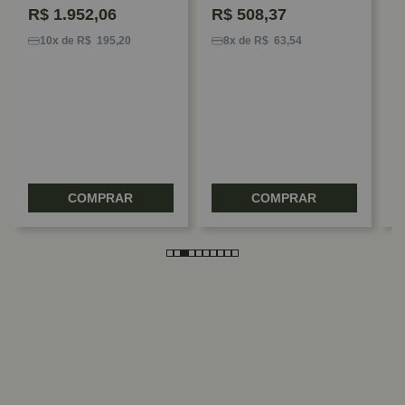
R$
1.952,06
R$
508,37
D
O
10x de R$ 195,20
8x de R$ 63,54
5
COMPRAR
COMPRAR